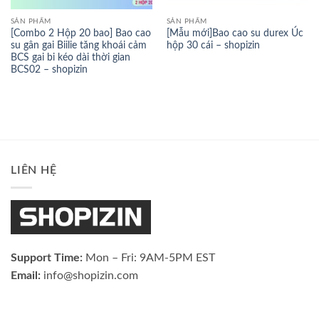
SẢN PHẨM
SẢN PHẨM
[Combo 2 Hộp 20 bao] Bao cao
[Mẫu mới]Bao cao su durex Úc
su gân gai Biilie tăng khoái cảm
hộp 30 cái – shopizin
BCS gai bi kéo dài thời gian
BCS02 – shopizin
LIÊN HỆ
Support Time:
Mon – Fri: 9AM-5PM EST
Email:
info@shopizin.com