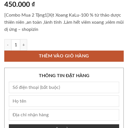
450.000
₫
[Combo Mua 2 Tặng1]Xịt Xoang KaLu-100 % từ thảo dược
thiên niên ,an toàn ,lành tính .Làm hết viêm xoang ,viêm mũi
dị ứng – shopizin
[Combo Mua 2 Tặng1]Xịt Xoang KaLu-100 % từ thảo dược thiên niên ,an 
THÊM VÀO GIỎ HÀNG
THÔNG TIN ĐẶT HÀNG