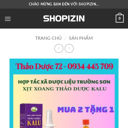
Bỏ
CHÀO MỪNG BẠN ĐẾN VỚI SHOPIZIN...
qua
nội
0
dung
TRANG CHỦ
/
SẢN PHẨM