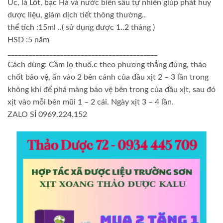
Úc, lá Lốt, bạc Hà và nước biển sâu tự nhiên giúp phát huy
dược liệu, giảm dịch tiết thông thường..
thể tích :15ml ..( sử dụng được 1..2 tháng )
HSD :5 năm
___________________________________________
Cách dùng: Cầm lọ thuố.c theo phương thẳng đứng, tháo
chốt bảo vệ, ấn vào 2 bên cánh của đầu xịt 2 – 3 lần trong
không khí để phá màng bảo vệ bên trong của đầu xịt, sau đó
xịt vào mỗi bên mũi 1 – 2 cái. Ngày xịt 3 – 4 lần.
ZALO SỈ 0969.224.152