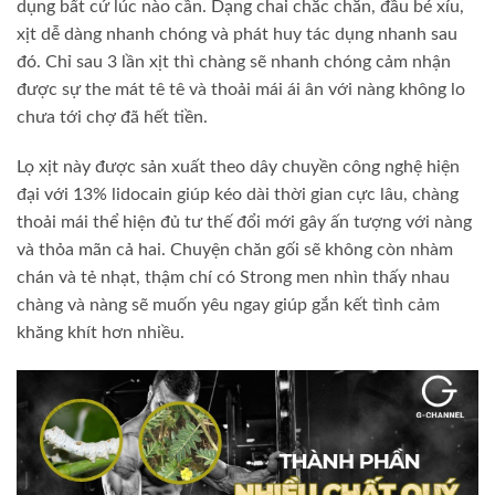
dụng bất cứ lúc nào cần. Dạng chai chắc chắn, đầu bé xíu,
xịt dễ dàng nhanh chóng và phát huy tác dụng nhanh sau
đó. Chỉ sau 3 lần xịt thì chàng sẽ nhanh chóng cảm nhận
được sự the mát tê tê và thoải mái ái ân với nàng không lo
chưa tới chợ đã hết tiền.
Lọ xịt này được sản xuất theo dây chuyền công nghệ hiện
đại với 13% lidocain giúp kéo dài thời gian cực lâu, chàng
thoải mái thể hiện đủ tư thế đổi mới gây ấn tượng với nàng
và thỏa mãn cả hai. Chuyện chăn gối sẽ không còn nhàm
chán và tẻ nhạt, thậm chí có Strong men nhìn thấy nhau
chàng và nàng sẽ muốn yêu ngay giúp gắn kết tình cảm
khăng khít hơn nhiều.