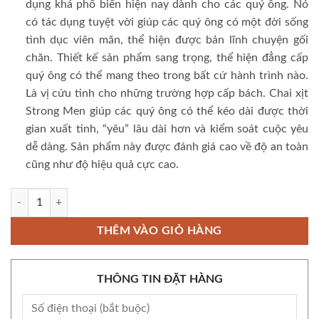
dụng khá phổ biến hiện nay dành cho các quý ông. Nó
có tác dụng tuyệt vời giúp các quý ông có một đời sống
tình dục viên mãn, thể hiện được bản lĩnh chuyện gối
chăn. Thiết kế sản phẩm sang trọng, thể hiện đẳng cấp
quý ông có thể mang theo trong bất cứ hành trình nào.
Là vị cứu tinh cho những trường hợp cấp bách. Chai xịt
Strong Men giúp các quý ông có thể kéo dài được thời
gian xuất tinh, “yêu” lâu dài hơn và kiểm soát cuộc yêu
dễ dàng. Sản phẩm này được đánh giá cao về độ an toàn
cũng như độ hiệu quả cực cao.
Chai xịt Balan Strong men - Kéo dài thời gian - Chai 30ml số lượng
THÊM VÀO GIỎ HÀNG
THÔNG TIN ĐẶT HÀNG