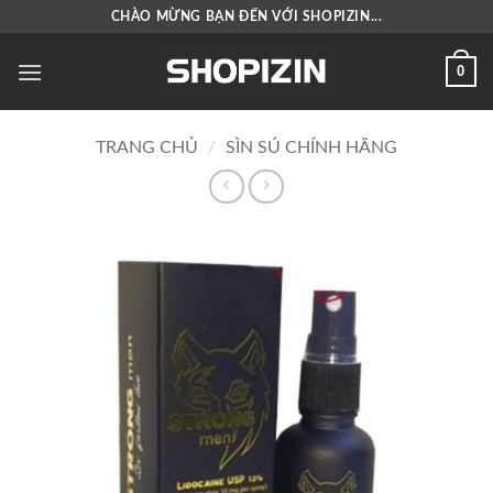
Bỏ
CHÀO MỪNG BẠN ĐẾN VỚI SHOPIZIN...
qua
nội
0
dung
TRANG CHỦ
/
SÌN SÚ CHÍNH HÃNG