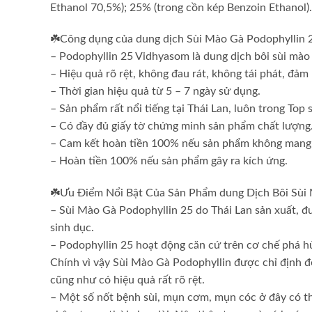
Ethanol 70,5%); 25% (trong cồn kép Benzoin Ethanol).
☘️Công dụng của dung dịch Sùi Mào Gà Podophyllin 2
– Podophyllin 25 Vidhyasom là dung dịch bôi sùi mào
– Hiệu quả rõ rệt, không đau rát, không tái phát, đảm 
– Thời gian hiệu quả từ 5 – 7 ngày sử dụng.
– Sản phẩm rất nổi tiếng tại Thái Lan, luôn trong Top
– Có đầy đủ giấy tờ chứng minh sản phẩm chất lượng
– Cam kết hoàn tiền 100% nếu sản phẩm không mang l
– Hoàn tiền 100% nếu sản phẩm gây ra kích ứng.
☘️Ưu Điểm Nổi Bật Của Sản Phẩm dung Dịch Bôi Sùi
– Sùi Mào Gà Podophyllin 25 do Thái Lan sản xuất, đ
sinh dục.
– Podophyllin 25 hoạt động căn cứ trên cơ chế phá hủ
Chính vì vậy Sùi Mào Gà Podophyllin được chỉ định 
cũng như có hiệu quả rất rõ rệt.
– Một số nốt bệnh sùi, mụn cơm, mụn cóc ở đây có th