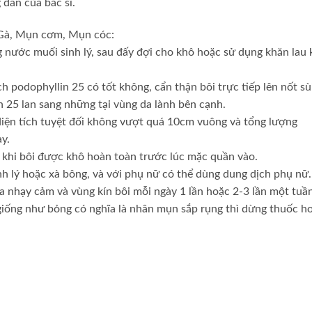
 dẫn của bác sĩ.
Gà, Mụn cơm, Mụn cóc:
 nước muối sinh lý, sau đấy đợi cho khô hoặc sử dụng khăn lau 
podophyllin 25 có tốt không, cẩn thận bôi trực tiếp lên nốt s
 25 lan sang những tại vùng da lành bên cạnh.
ện tích tuyệt đối không vượt quá 10cm vuông và tổng lượng
y.
khi bôi được khô hoàn toàn trước lúc mặc quần vào.
h lý hoặc xà bông, và với phụ nữ có thể dùng dung dịch phụ nữ.
da nhạy cảm và vùng kín bôi mỗi ngày 1 lần hoặc 2-3 lần một tuần
giống như bỏng có nghĩa là nhân mụn sắp rụng thì dừng thuốc h