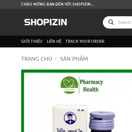
Bỏ
CHÀO MỪNG BẠN ĐẾN VỚI SHOPIZIN...
qua
nội
Tìm
kiếm
dung
sản
phẩm
GIỚI THIỆU
LIÊN HỆ
TRACK YOUR ORDER
TRANG CHỦ
/
SẢN PHẨM