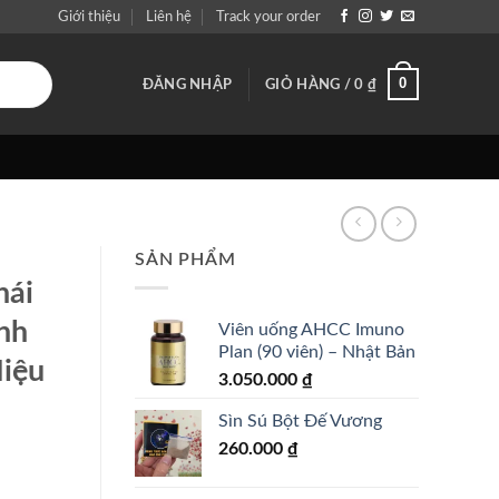
Giới thiệu
Liên hệ
Track your order
0
ĐĂNG NHẬP
GIỎ HÀNG /
0
₫
SẢN PHẨM
hái
inh
Viên uống AHCC Imuno
Plan (90 viên) – Nhật Bản
Hiệu
3.050.000
₫
Sìn Sú Bột Đế Vương
260.000
₫