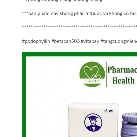
***Sản phẩm này không phải là thuốc và không có tá
*****************************************************
#podophyllin #betacan500 #vitabay #tangcuongmien