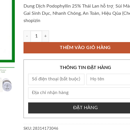
Dung Dịch Podophyllin 25% Thái Lan hỗ trợ ̣ Sùi Mà
Gai Sinh Dục, Nhanh Chóng, An Toàn, Hiệu Qủa (Che
shopizin
Dung Dịch Podophyllin 25% Thái Lan hỗ trợ ̣ Sùi Mào Gà, G
THÊM VÀO GIỎ HÀNG
THÔNG TIN ĐẶT HÀNG
ĐẶT HÀNG
SKU:
28314173046