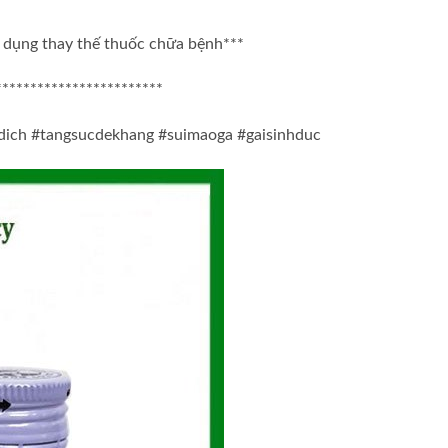
c dụng thay thế thuốc chữa bệnh***
************************
dich #tangsucdekhang #suimaoga #gaisinhduc