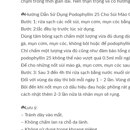
chậm trong thời gian dài. Nên thận trọng và có hướng
☘️Hướng Dẫn Sử Dụng Podophyllin 25 Cho Sùi Mào 
Bước 1: rửa sạch các nốt sùi, mụn cơm, mụn cóc bằng
Bước 2:lắc đều lọ trước lúc sử dụng.
Dùng tăm bông sạch chấm một lượng vừa đủ dung dịch 
gà, mụn cơm, mụn cóc, không bôi hoặc để podophyllin
Chỉ chấm một lượng vừa đủ cũng như đảm bảo tổng di
podophyllin 25 không thể nào vượt quá 0.5ml mỗi ngà
Để cho những nốt sùi mào gà, mụn cơm, mụn cóc sau 
Bước 3: Sau 3 đến 4h thì rửa sạch bằng nước muối sin
Đối với vùng da dày thì bôi mỗi ngày 1 – 2 lần. Vùng 
Bôi đến khi nốt mụn có dấu hiệu đau hoặc phồng rát 
cách nhật thêm 2-3 lần nữa là nhân mụn sẽ rụng.
☘️Lưu ý:
– Tránh dây vào mắt.
– Không chấm lan ra chỗ da lành.
– Không sử dụng trong khoang miệng