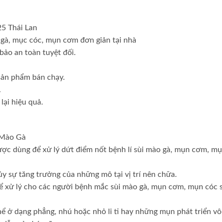
5 Thái Lan
 gà, mục cóc, mụn cơm đơn giản tại nhà
bảo an toàn tuyệt đối.
 sản phẩm bán chạy.
.
ại hiệu quả.
 Mào Gà
ược dùng để xử lý dứt điểm nốt bệnh lí sùi mào gà, mụn cơm, m
y sự tăng trưởng của những mô tại vị trí nên chữa.
để xử lý cho các người bệnh mắc sùi mào gà, mụn cơm, mụn cóc 
ể ở dạng phẳng, nhú hoặc nhỏ li ti hay những mụn phát triển v