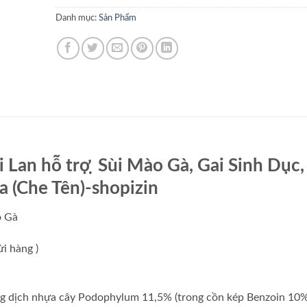
Danh mục:
Sản Phẩm
Lan hỗ trợ ̣ Sùi Mào Gà, Gai Sinh Dục,
 (Che Tên)-shopizin
o Gà
i hàng )
ng dịch nhựa cây Podophylum 11,5% (trong cồn kép Benzoin 10