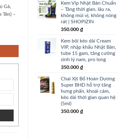
Kem Vip Nhật Bản Chuẩn
o Gà,
– Tăng thời gian, lâu ra,
 Tên) –
không mùi vị, không nóng
rát | SHOPIZIN
350.000
₫
ai Sinh Dục, Nhanh Chóng, An Toàn, Hiệu Qủa (Che Tên) - shopizin số lượ
Kem bôi kéo dài Cream
VIP, nhập khẩu Nhật Bản,
tube 15 gam, tăng cường
sinh lý nam, pro long
350.000
₫
Chai Xịt Bổ Hoàn Dương
Super BHD hỗ trợ tăng
hưng phấn, khoái cảm,
kéo dài thời gian quan hệ
(5ml)
350.000
₫