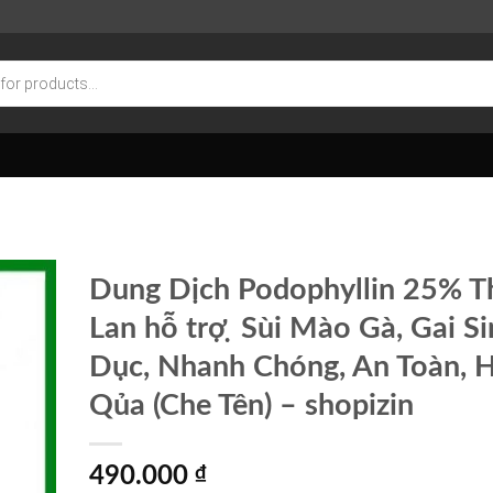
Dung Dịch Podophyllin 25% T
Lan hỗ trợ ̣ Sùi Mào Gà, Gai S
Dục, Nhanh Chóng, An Toàn, 
Qủa (Che Tên) – shopizin
490.000
₫