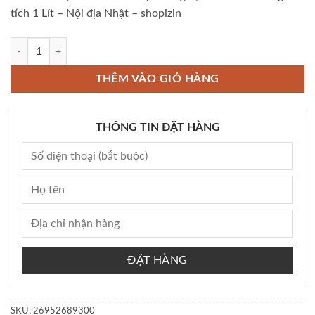
tích 1 Lít – Nội địa Nhật – shopizin
Còn kho Bộ Nồi cơm điện cao tần IH Zojirushi 象印 NW-VE10 dung tích 1
THÊM VÀO GIỎ HÀNG
THÔNG TIN ĐẶT HÀNG
ĐẶT HÀNG
SKU:
26952689300