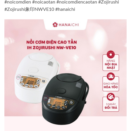
#noicomdien #noicaotan #noicomdiencaotan #Zojirushi
#Zojirushi象印NWVE10 #hanaichi