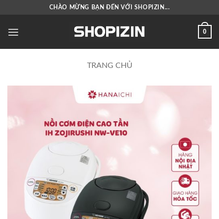
Bỏ
CHÀO MỪNG BẠN ĐẾN VỚI SHOPIZIN...
qua
nội
0
dung
TRANG CHỦ