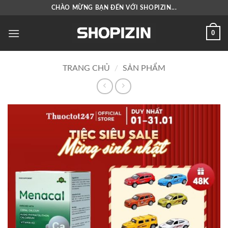
Bỏ
CHÀO MỪNG BẠN ĐẾN VỚI SHOPIZIN...
qua
nội
0
dung
TRANG CHỦ
/
SẢN PHẨM