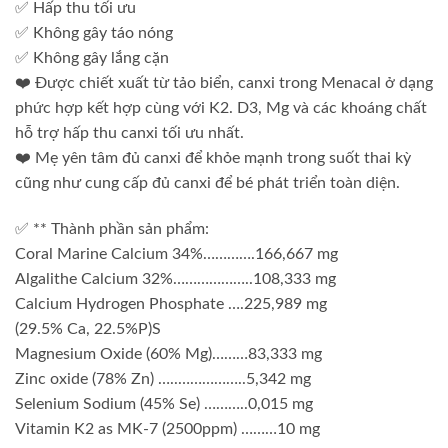
✅ Hấp thu tối ưu
✅ Không gây táo nóng
✅ Không gây lắng cặn
❤️ Được chiết xuất từ tảo biển, canxi trong Menacal ở dạng
phức hợp kết hợp cùng với K2. D3, Mg và các khoáng chất
hỗ trợ hấp thu canxi tối ưu nhất.
❤️ Mẹ yên tâm đủ canxi để khỏe mạnh trong suốt thai kỳ
cũng như cung cấp đủ canxi để bé phát triển toàn diện.
✅ ** Thành phần sản phẩm:
Coral Marine Calcium 34%………….166,667 mg
Algalithe Calcium 32%………………..108,333 mg
Calcium Hydrogen Phosphate ….225,989 mg
(29.5% Ca, 22.5%P)S
Magnesium Oxide (60% Mg)………83,333 mg
Zinc oxide (78% Zn) …..……………..5,342 mg
Selenium Sodium (45% Se) ………..0,015 mg
Vitamin K2 as MK-7 (2500ppm) ………10 mg