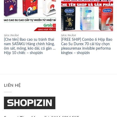
SẢN PHẨM
SẢN PHẨM
[Che tên] Bao cao su tránh thai
[FREE SHIP] Combo 6 Hộp Bao
nam SATAKU Hàng chính hãng,
Cao Su Durex 70 cái tùy chọn
ôm sát, mỏng, kéo dài, có gân …
pleasuremax invisible performa
Hộp 10 chiếc – shopizin
kingtex – shopizin
LIÊN HỆ